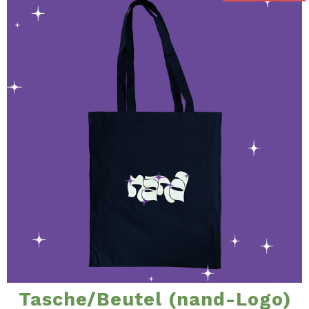
Tasche/Beutel (nand-Logo)